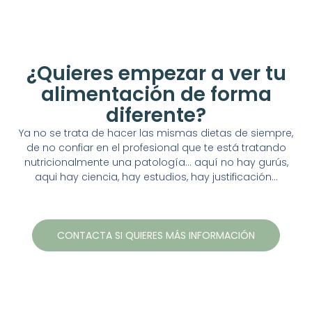
¿Quieres empezar a ver tu
alimentación de forma
diferente?
Ya no se trata de hacer las mismas dietas de siempre,
de no confiar en el profesional que te está tratando
nutricionalmente una patología… aquí no hay gurús,
aqui hay ciencia, hay estudios, hay justificación…
CONTACTA SI QUIERES MÁS INFORMACIÓN
nutrición en La linea de la Concepción, Cadiz.
Nutricionista ONLINE, SIBO, PATOLOGIAS DIGESTIVAS