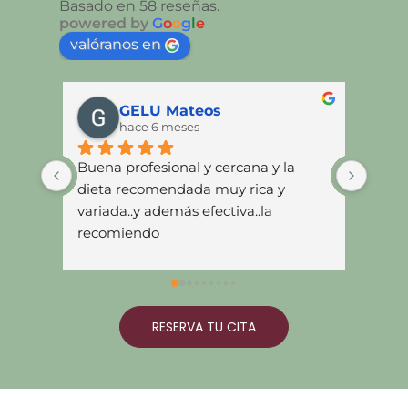
Basado en 58 reseñas.
powered by
G
o
o
g
l
e
valóranos en
GELU Mateos
hace 6 meses
Buena profesional y cercana y la 
Muy 
dieta recomendada muy rica y 
recom
variada..y además efectiva..la 
Muy c
recomiendo
y se 
de vi
maner
y abu
me si
RESERVA TU CITA
apren
por 
objet