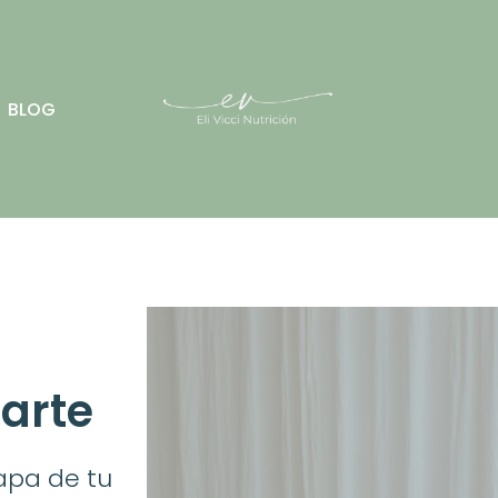
BLOG
arte
apa de tu