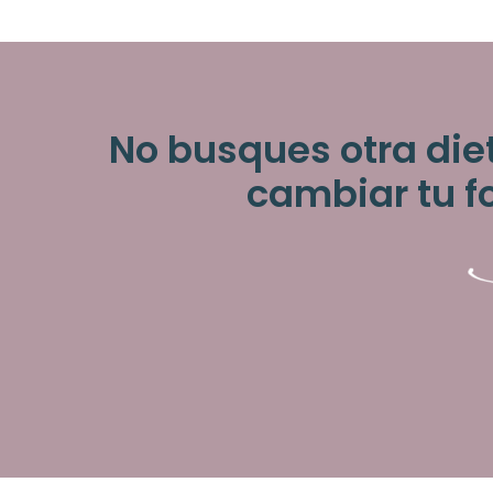
No busques otra die
cambiar tu f