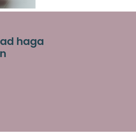
rdad haga
ón