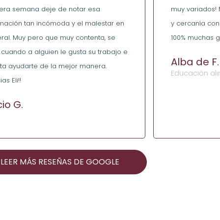
era semana deje de notar esa
muy variados! 
amación tan incómoda y el malestar en
y cercanía con
ral. Muy pero que muy contenta, se
100% muchas gra
 cuando a alguien le gusta su trabajo e
Alba de F.
nta ayudarte de la mejor manera.
Educación al
as Eli!!
io G.
O
LEER MÁS RESEÑAS DE GOOGLE