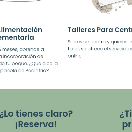
Alimentación
Talleres Para Cent
ementaria
Si eres un centro y quieres i
taller, se ofrece el servicio 
6 meses, aprende a
online
la incorporación de
de tu peque. ¿Qué dice la
pañola de Pediatría?
¿Lo tienes claro?
¿T
¡Reserva!
p